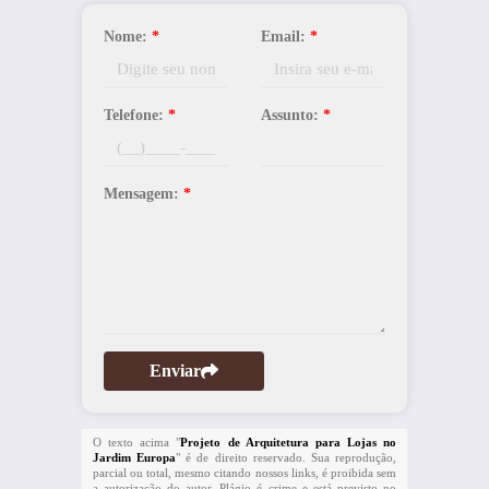
Nome:
*
Email:
*
Telefone:
*
Assunto:
*
Mensagem:
*
Enviar
O texto acima "
Projeto de Arquitetura para Lojas no
Jardim Europa
" é de direito reservado. Sua reprodução,
parcial ou total, mesmo citando nossos links, é proibida sem
a autorização do autor. Plágio é crime e está previsto no