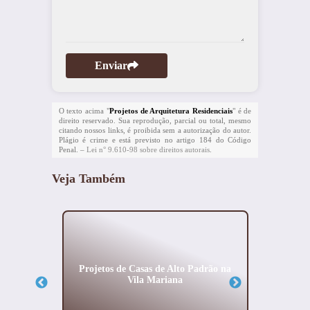
Enviar
O texto acima "
Projetos de Arquitetura Residenciais
" é de
direito reservado. Sua reprodução, parcial ou total, mesmo
citando nossos links, é proibida sem a autorização do autor.
Plágio é crime e está previsto no artigo 184 do Código
Penal. –
Lei n° 9.610-98 sobre direitos autorais
.
Veja Também
al no
Projetos de Casas de Alto Padrão na
Pro
Vila Mariana