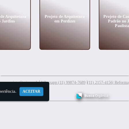
 de Arquitetura
Projeto de Arquitetura
Projeto de Cas
 Jardins
em Perdizes
Padrão no 
Paulist
meuprojeto@mis.arq.br
Whatsapp:(11) 99874-7689
(11) 2157-4156
| Reforma
periência.
ACEITAR