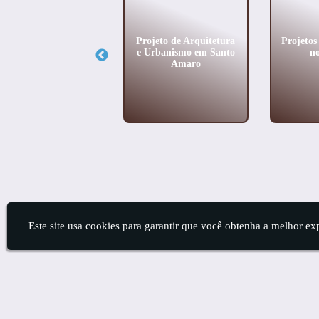
lhores Escritórios de
Projeto de Arquitetura
Projetos
uitetura em Ilhabela
e Urbanismo em Santo
no
Amaro
Este site usa cookies para garantir que você obtenha a melhor ex