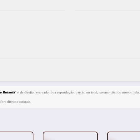
no Butantã
" é de direito reservado. Sua reprodução, parcial ou total, mesmo citando nossos links,
bre direitos autorais
.