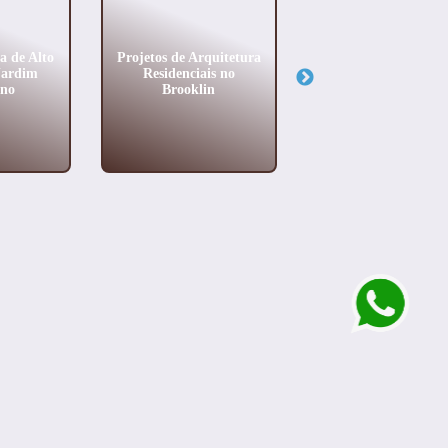
a de Alto
Projetos de Arquitetura
Projeto de Arquitet
Jardim
Residenciais no
de Casa em Perdiz
ano
Brooklin