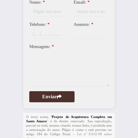
Nome:
*
Email:
*
Telefone:
*
Assunto:
*
Mensagem:
*
Enviar
O texto acima "
Projeto de Arquitetura Completo em
Santo Amaro
" é de direito reservado. Sua reprodução,
parcial ou total, mesmo citando nossos links, é proibida sem
a autorização do autor. Plágio é crime e está previsto no
artigo 184 do Código Penal. –
Lei n° 9.610-98 sobre