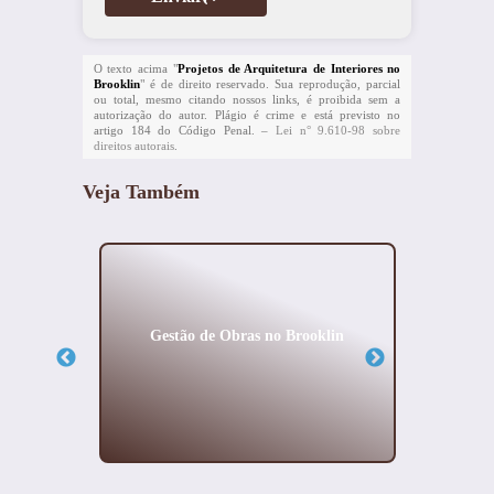
O texto acima "
Projetos de Arquitetura de Interiores no
Brooklin
" é de direito reservado. Sua reprodução, parcial
ou total, mesmo citando nossos links, é proibida sem a
autorização do autor. Plágio é crime e está previsto no
artigo 184 do Código Penal. –
Lei n° 9.610-98 sobre
direitos autorais
.
Veja Também
ópolis
Gestão de Obras no Brooklin
Arq