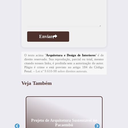
Enviar
O texto acima "
Arquitetura e Design de Interiores
" é de
direito reservado. Sua reprodução, parcial ou total, mesmo
citando nossos links, é proibida sem a autorização do autor.
Plágio é crime e está previsto no artigo 184 do Código
Penal. –
Lei n° 9.610-98 sobre direitos autorais
.
Veja Também
l no
Projeto de Arquitetura Sustentavel no
Projeto
Pacaembú