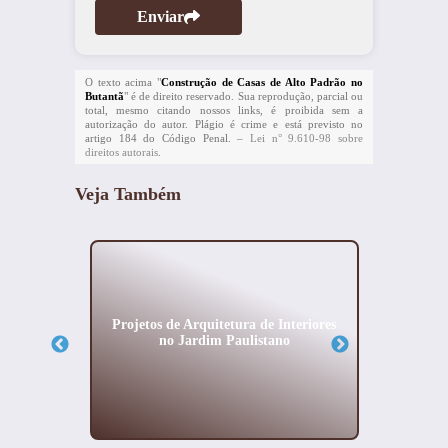
Enviar
O texto acima "
Construção de Casas de Alto Padrão no
Butantã
" é de direito reservado. Sua reprodução, parcial ou
total, mesmo citando nossos links, é proibida sem a
autorização do autor. Plágio é crime e está previsto no
artigo 184 do Código Penal. –
Lei n° 9.610-98 sobre
direitos autorais
.
Veja Também
al em
Projetos de Arquitetura de Interiores
Projet
no Jardim Paulistano