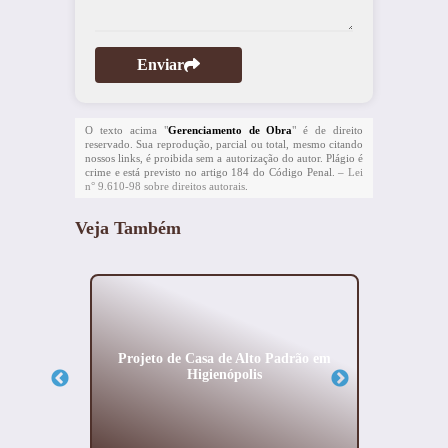
Enviar
O texto acima "
Gerenciamento de Obra
" é de direito
reservado. Sua reprodução, parcial ou total, mesmo citando
nossos links, é proibida sem a autorização do autor. Plágio é
crime e está previsto no artigo 184 do Código Penal. –
Lei
n° 9.610-98 sobre direitos autorais
.
Veja Também
s no
Projeto de Casa de Alto Padrão em
Const
Higienópolis