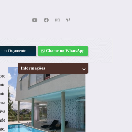
te um Orçamento
Chame no WhatsApp
Informações
bre
nte
nte
ara
iva
ade
te,