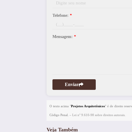
Telefone:
*
Mensagem:
*
Enviar
O texto acima "
Projetos Arquitetônicos
" é de direito rese
Código Penal. –
Lei n° 9.610-98 sobre direitos autorais
.
Veja Também