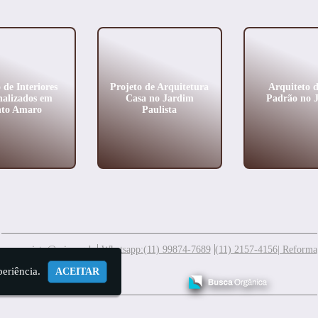
 de Interiores
Projeto de Arquitetura
Arquiteto d
nalizados em
Casa no Jardim
Padrão no J
nto Amaro
Paulista
meuprojeto@mis.arq.br
Whatsapp:(11) 99874-7689
(11) 2157-4156
| Reforma
periência.
ACEITAR