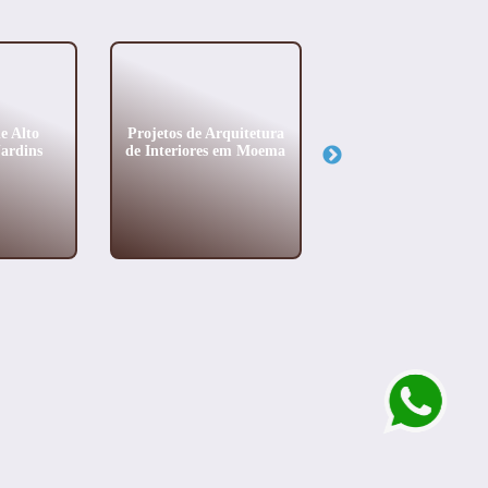
e Alto
Projetos de Arquitetura
Arquitetura Residen
ardins
de Interiores em Moema
em Perdizes