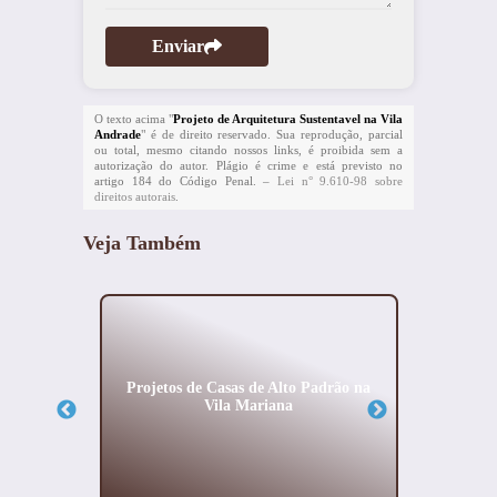
Enviar
O texto acima "
Projeto de Arquitetura Sustentavel na Vila
Andrade
" é de direito reservado. Sua reprodução, parcial
ou total, mesmo citando nossos links, é proibida sem a
autorização do autor. Plágio é crime e está previsto no
artigo 184 do Código Penal. –
Lei n° 9.610-98 sobre
direitos autorais
.
Veja Também
sa no
Projetos de Casas de Alto Padrão na
Empre
Vila Mariana