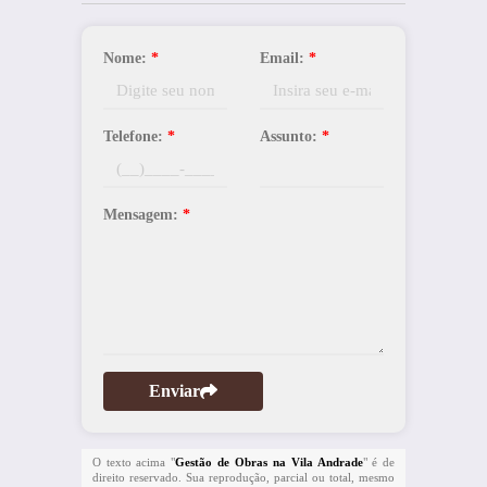
Nome:
*
Email:
*
Telefone:
*
Assunto:
*
Mensagem:
*
Enviar
O texto acima "
Gestão de Obras na Vila Andrade
" é de
direito reservado. Sua reprodução, parcial ou total, mesmo