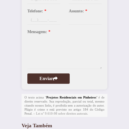
Telefone:
*
Assunto:
*
Mensagem:
*
Enviar
O texto acima "
Projetos Residenciais em Pinheiros
" é de
direito reservado. Sua reprodução, parcial ou total, mesmo
citando nossos links, é proibida sem a autorização do autor.
Plágio é crime e está previsto no artigo 184 do Código
Penal. –
Lei n° 9.610-98 sobre direitos autorais
.
Veja Também