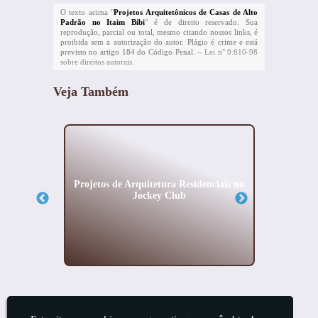
O texto acima "
Projetos Arquitetônicos de Casas de Alto
Padrão no Itaim Bibi
" é de direito reservado. Sua
reprodução, parcial ou total, mesmo citando nossos links, é
proibida sem a autorização do autor. Plágio é crime e está
previsto no artigo 184 do Código Penal. –
Lei n° 9.610-98
sobre direitos autorais
.
Veja Também
ciais na
Projetos de Arquitetura Residenciais no
Proje
Jockey Club