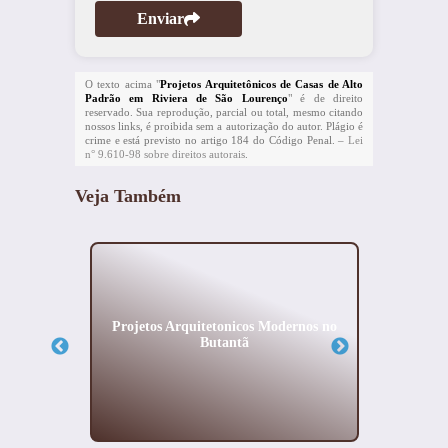
Enviar
O texto acima "
Projetos Arquitetônicos de Casas de Alto
Padrão em Riviera de São Lourenço
" é de direito
reservado. Sua reprodução, parcial ou total, mesmo citando
nossos links, é proibida sem a autorização do autor. Plágio é
crime e está previsto no artigo 184 do Código Penal. –
Lei
n° 9.610-98 sobre direitos autorais
.
Veja Também
habela
Projetos Arquitetonicos Modernos no
Proje
Butantã