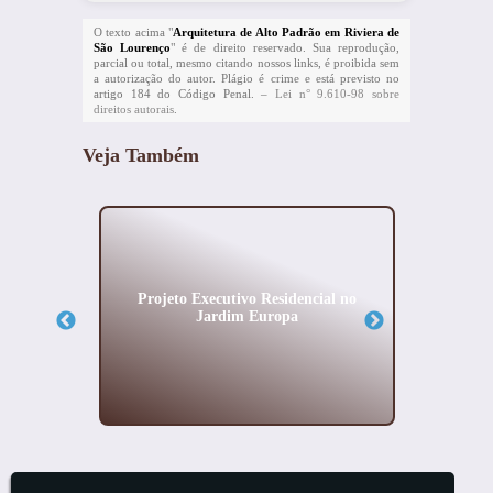
O texto acima "
Arquitetura de Alto Padrão em Riviera de
São Lourenço
" é de direito reservado. Sua reprodução,
parcial ou total, mesmo citando nossos links, é proibida sem
a autorização do autor. Plágio é crime e está previsto no
artigo 184 do Código Penal. –
Lei n° 9.610-98 sobre
direitos autorais
.
Veja Também
anismo
Projeto Executivo Residencial no
Projet
Jardim Europa