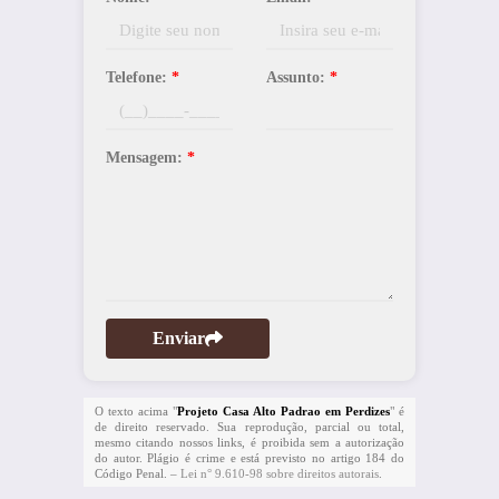
Telefone:
*
Assunto:
*
Mensagem:
*
Enviar
O texto acima "
Projeto Casa Alto Padrao em Perdizes
" é
de direito reservado. Sua reprodução, parcial ou total,
mesmo citando nossos links, é proibida sem a autorização
do autor. Plágio é crime e está previsto no artigo 184 do
Código Penal. –
Lei n° 9.610-98 sobre direitos autorais
.