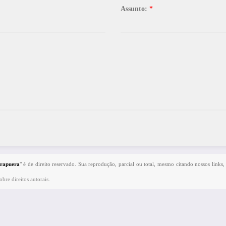
Assunto:
*
irapuera
" é de direito reservado. Sua reprodução, parcial ou total, mesmo citando nossos links,
bre direitos autorais
.