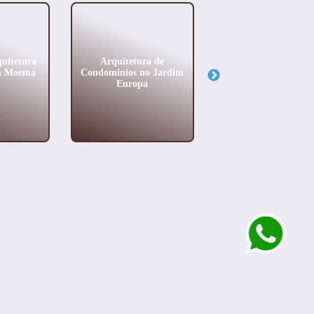
quitetura
Arquitetura de
Projetos de Arquitet
em Moema
Condominios no Jardim
de Alto Padrão n
Europa
Ibirapuera