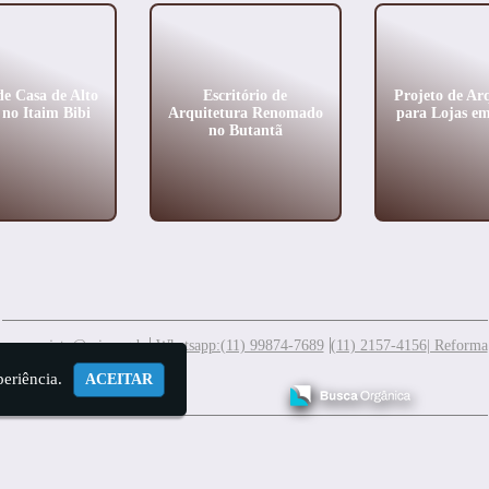
de Casa de Alto
Escritório de
Projeto de Ar
no Itaim Bibi
Arquitetura Renomado
para Lojas 
no Butantã
meuprojeto@mis.arq.br
Whatsapp:(11) 99874-7689
(11) 2157-4156
| Reforma
periência.
ACEITAR