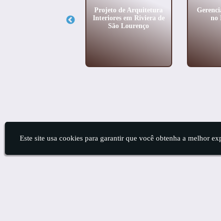
quitetura e Design de
Projeto de Arquitetura
Gerenci
Interiores em Santo
Interiores em Riviera de
no 
Amaro
São Lourenço
Este site usa cookies para garantir que você obtenha a melhor ex