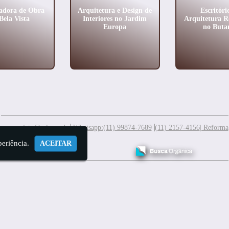
adora de Obra
Arquitetura e Design de
Escritóri
Bela Vista
Interiores no Jardim
Arquitetura 
Europa
no Buta
meuprojeto@mis.arq.br
Whatsapp:(11) 99874-7689
(11) 2157-4156
| Reforma
periência.
ACEITAR