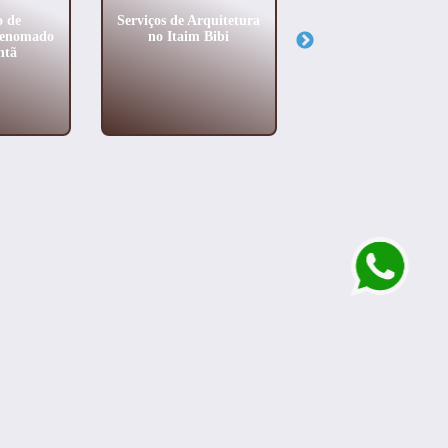
o de
Serviços de Arquitetura
Projetos de Arquitet
Renomado
no Itaim Bibi
de Alto Padrão e
ntã
Perdizes