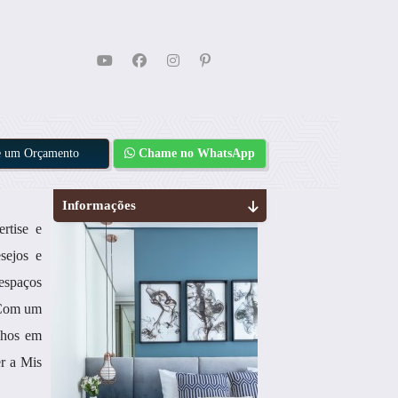
te um Orçamento
Chame no WhatsApp
Informações
rtise e
sejos e
 espaços
 Com um
onhos em
er a Mis