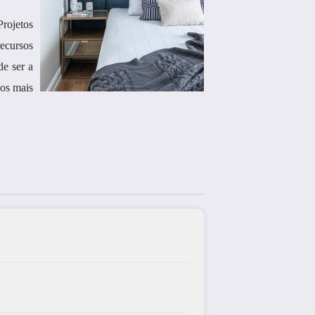
Projetos
recursos
de ser a
os mais