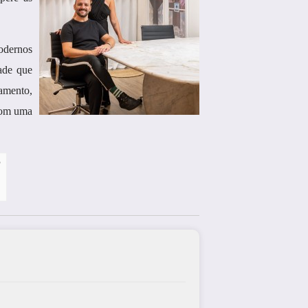
odernos
ade que
tamento,
 com uma
?