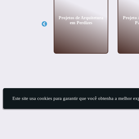
Projeto Executivo
Projetos de Arquitetura
Projeto 
esidencial no Itaim
em Perdizes
P
Bibi
Este site usa cookies para garantir que você obtenha a melhor ex