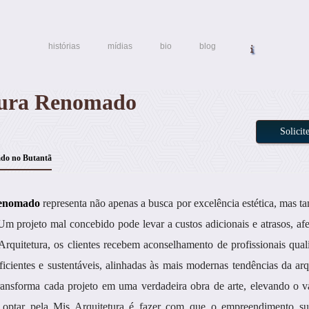
histórias
mídias
bio
blog
etura Renomado
Solici
ado no Butantã
 renomado
representa não apenas a busca por excelência estética, mas 
m projeto mal concebido pode levar a custos adicionais e atrasos, af
quitetura, os clientes recebem aconselhamento de profissionais qual
cientes e sustentáveis, alinhadas às mais modernas tendências da arq
ansforma cada projeto em uma verdadeira obra de arte, elevando o v
 optar pela Mis Arquitetura é fazer com que o empreendimento su