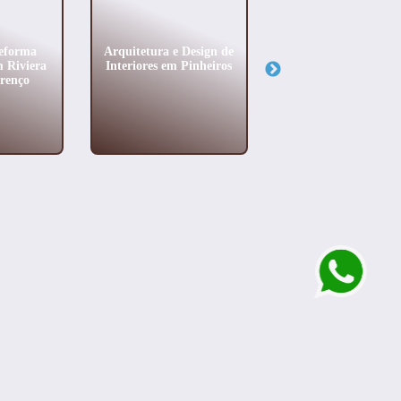
eforma
Arquitetura e Design de
Construção de Casas
m Riviera
Interiores em Pinheiros
Alto Padrão no Be
renço
Vista