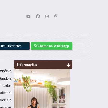
te um Orçamento
Chame no WhatsApp
Informações
também a
etando a
ificados
uitetura
alor e a
pere as