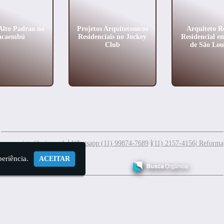
Alto Padrao no
Projetos Arquitetonicos
Arquiteto R
acaembú
Residenciais no Jockey
Residencial e
Club
de São Lou
meuprojeto@mis.arq.br
Whatsapp:(11) 99874-7689
(11) 2157-4156
| Reforma
periência.
ACEITAR