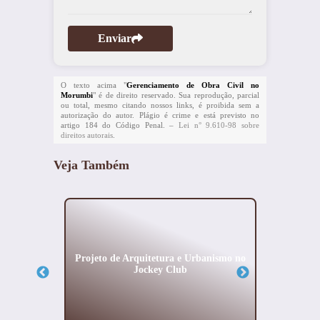
Enviar
O texto acima "
Gerenciamento de Obra Civil no
Morumbi
" é de direito reservado. Sua reprodução, parcial
ou total, mesmo citando nossos links, é proibida sem a
autorização do autor. Plágio é crime e está previsto no
artigo 184 do Código Penal. –
Lei n° 9.610-98 sobre
direitos autorais
.
Veja Também
l no
Projeto de Arquitetura e Urbanismo no
Projeto
Jockey Club