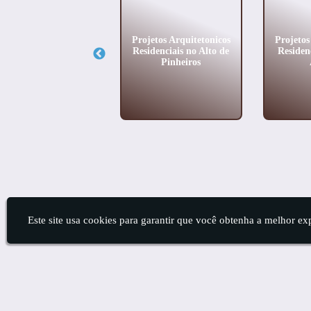
ojetos Arquitetônicos
Projetos Arquitetonicos
Projetos
em Campo Belo
Residenciais no Alto de
Residen
Pinheiros
Este site usa cookies para garantir que você obtenha a melhor ex