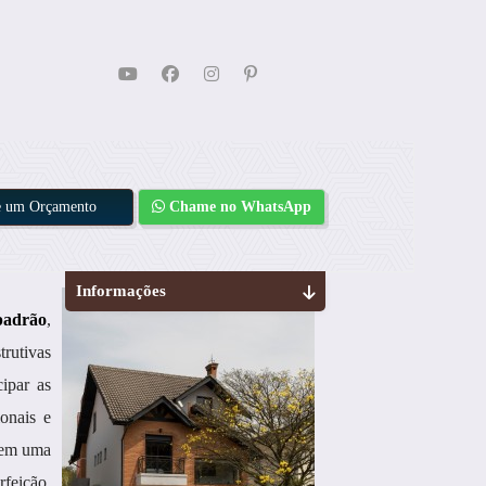
te um Orçamento
Chame no WhatsApp
Informações
 padrão
,
trutivas
ipar as
ionais e
m em uma
rfeição.