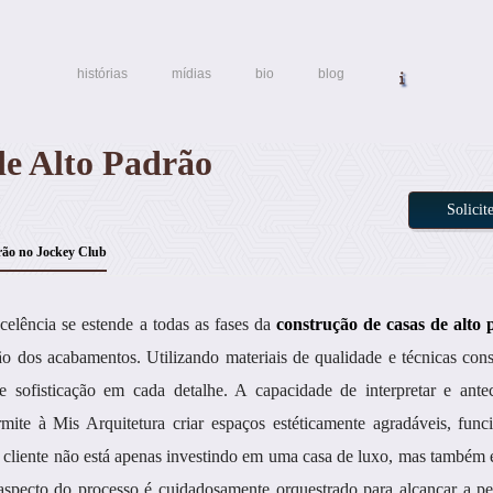
histórias
mídias
bio
blog
de Alto Padrão
Solici
rão no Jockey Club
elência se estende a todas as fases da
construção de casas de alto
ão dos acabamentos. Utilizando materiais de qualidade e técnicas cons
e sofisticação em cada detalhe. A capacidade de interpretar e antec
rmite à Mis Arquitetura criar espaços estéticamente agradáveis, func
 o cliente não está apenas investindo em uma casa de luxo, mas també
aspecto do processo é cuidadosamente orquestrado para alcançar a pe