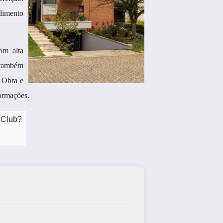
dimento
om alta
 também
e Obra e
formações.
 Club?