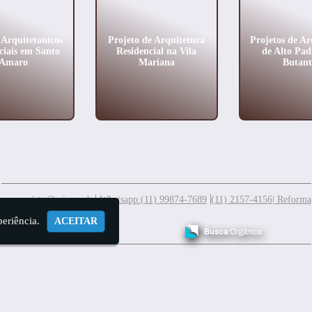
 Arquitetonicos
Projeto de Arquitetura
Projetos de Ar
ciais em Santo
Residencial na Vila
de Alto Pad
Amaro
Mariana
Butan
meuprojeto@mis.arq.br
Whatsapp:(11) 99874-7689
(11) 2157-4156
| Reforma
periência.
ACEITAR