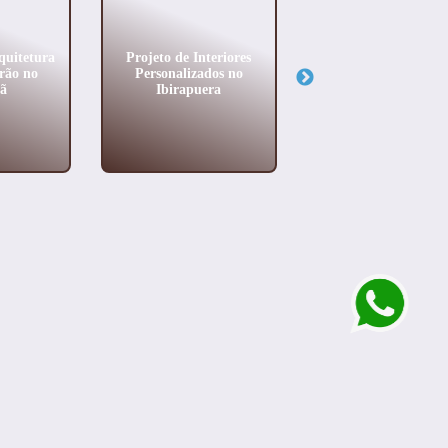
quitetura
Projeto de Interiores
Reforma de Alto Pa
rão no
Personalizados no
em Campo Belo
tã
Ibirapuera