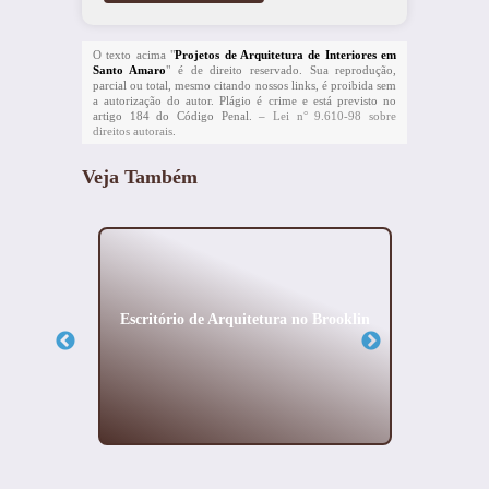
O texto acima "
Projetos de Arquitetura de Interiores em
Santo Amaro
" é de direito reservado. Sua reprodução,
parcial ou total, mesmo citando nossos links, é proibida sem
a autorização do autor. Plágio é crime e está previsto no
artigo 184 do Código Penal. –
Lei n° 9.610-98 sobre
direitos autorais
.
Veja Também
iores no
Escritório de Arquitetura no Brooklin
Proje