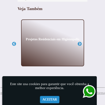
Veja Também
cial em
Projetos Residenciais em Higienópolis
Projet
Este site usa cookies para garantir que você obtenha a
melhor experiência.
meuprojeto@mis.arq.br
Whatsapp:(11) 99874-7689
(11) 2157-4156
| Reforma
ACEITAR