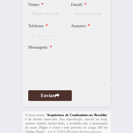
Nome:
*
Email:
*
Telefone:
*
Assunto:
*
Mensagem:
*
Enviar
O texto acima "
Arquitetura de Condominios no Brooklin
"
é de direito reservado. Sua reprodução, parcial ou total,
mesmo citando nossos links, é proibida sem a autorização
do autor. Plágio é crime e está previsto no artigo 184 do
Código Penal. –
Lei n° 9.610-98 sobre direitos autorais
.