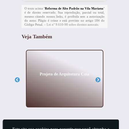
O texto acima "
Reforma de Alto Padrão na Vila Mariana
"
é de direito reservado. Sua reprodução, parcial ou total,
mesmo citando nossos links, é proibida sem a autorização
do autor. Plágio é crime e está previsto no artigo 184 do
Código Penal. –
Lei n° 9.610-98 sobre direitos autorais
.
Veja Também
ial na
Projeto de Arquitetura Casa
Escrit