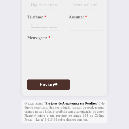
Telefone:
*
Assunto:
*
Mensagem:
*
Enviar
O texto acima "
Projetos de Arquitetura em Perdizes
" é de
direito reservado. Sua reprodução, parcial ou total, mesmo
citando nossos links, é proibida sem a autorização do autor.
Plágio é crime e está previsto no artigo 184 do Código
Penal. –
Lei n° 9.610-98 sobre direitos autorais
.