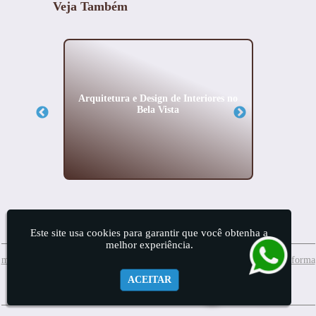
Veja Também
ão em
Arquitetura e Design de Interiores no
Proj
Bela Vista
Este site usa cookies para garantir que você obtenha a
melhor experiência.
meuprojeto@mis.arq.br
Whatsapp:(11) 99874-7689
(11) 2157-4156
| Reforma
ACEITAR