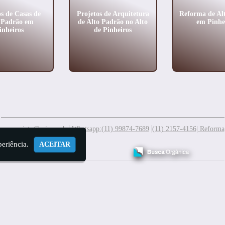
os de Casas de
Projetos de Arquitetura
Reforma de Al
 Padrão em
de Alto Padrão no Alto
em Pinhe
inheiros
de Pinheiros
meuprojeto@mis.arq.br
Whatsapp:(11) 99874-7689
(11) 2157-4156
| Reforma
periência.
ACEITAR