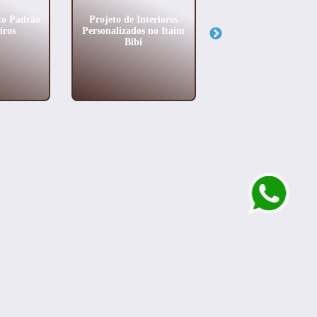
to Padrão
Projeto de Interiores
Arquitetura de Al
iros
Personalizados no Itaim
Padrão no Jardi
Bibi
Paulista