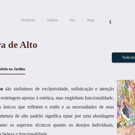
histórias
mídias
bio
blog
a de Alto
Solici
adrão no Jardins
ão
são sinônimos de exclusividade, sofisticação e atenção
 restringem apenas à estética, mas englobam funcionalidade,
os únicos que refletem o estilo e as necessidades de seus
quitetura de alto padrão significa optar por uma abordagem
nto os aspectos técnicos quanto os desejos individuais,
m beleza e funcionalidade.