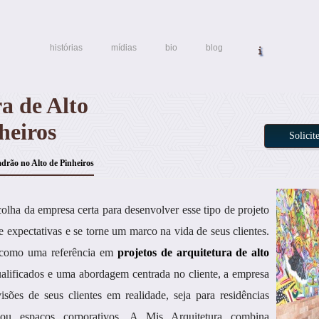
histórias
mídias
bio
blog
a de Alto
heiros
Solici
adrão no Alto de Pinheiros
lha da empresa certa para desenvolver esse tipo de projeto
e expectativas e se torne um marco na vida de seus clientes.
a como uma referência em
projetos de arquitetura de alto
alificados e uma abordagem centrada no cliente, a empresa
sões de seus clientes em realidade, seja para residências
s ou espaços corporativos. A Mis Arquitetura combina