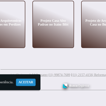
 Arquitetonicos
Projeto Casa Alto
Projeto de Ar
s em Perdizes
Padrao no Itaim Bibi
Casa no Bu
meuprojeto@mis.arq.br
Whatsapp:(11) 99874-7689
(11) 2157-4156
| Reforma
periência.
ACEITAR