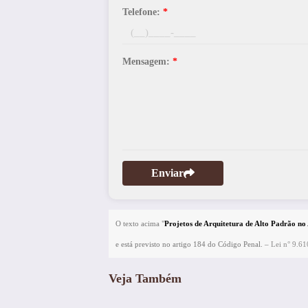
Telefone:
*
Mensagem:
*
Enviar
O texto acima "
Projetos de Arquitetura de Alto Padrão no 
e está previsto no artigo 184 do Código Penal. –
Lei n° 9.61
Veja Também