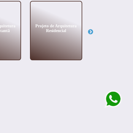
quitetura
Projeto de Arquitetura
Escritório de
tantã
Residencial
Arquitetura de Al
Padrão no Brookl