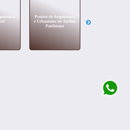
quitetura
Projeto de Arquitetura
Projeto de Arquitet
ntã
e Urbanismo no Jardim
no Morumbi
Paulistano