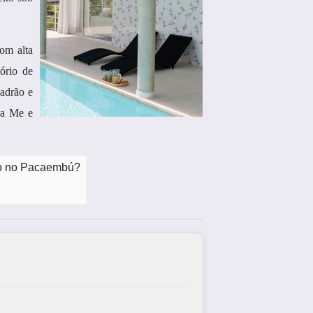
om alta
ório de
Padrão e
da Me e
rão no Pacaembú?