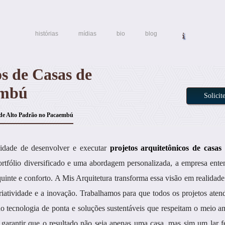
histórias
mídias
bio
blog
os de Casas de
embú
Solici
 de Alto Padrão no Pacaembú
cidade de desenvolver e executar
projetos arquitetônicos de casas 
tfólio diversificado e uma abordagem personalizada, a empresa ente
uinte e conforto. A Mis Arquitetura transforma essa visão em realidade
riatividade e a inovação. Trabalhamos para que todos os projetos ate
do tecnologia de ponta e soluções sustentáveis que respeitam o meio a
 garantir que o resultado não seja apenas uma casa, mas sim um lar f