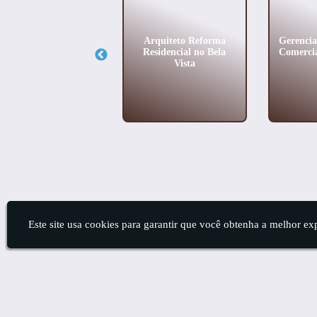
erenciadora de Obra
Arquiteto Reforma
Gerenci
no Pacaembú
Residencial no Bela
Comercia
Vista
Este site usa cookies para garantir que você obtenha a melhor ex