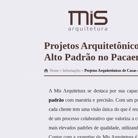
Projetos Arquitetônic
Alto Padrão no Paca
Home
»
Informações
»
Projetos Arquitetônicos de Casas
A Mis Arquitetura se destaca por sua capa
padrão
com maestria e precisão. Com um por
cada cliente tem uma visão única do que é req
de um processo colaborativo que valoriza a c
mais elevados padrões de qualidade, utilizan
Contar com a expertise da Mis Arquitetura é