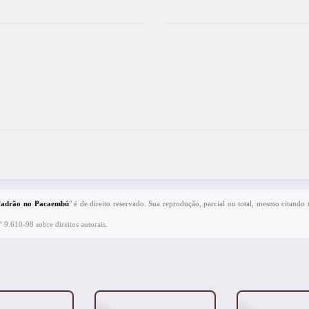
o Padrão no Pacaembú
" é de direito reservado. Sua reprodução, parcial ou total, mesmo citando 
° 9.610-98 sobre direitos autorais
.