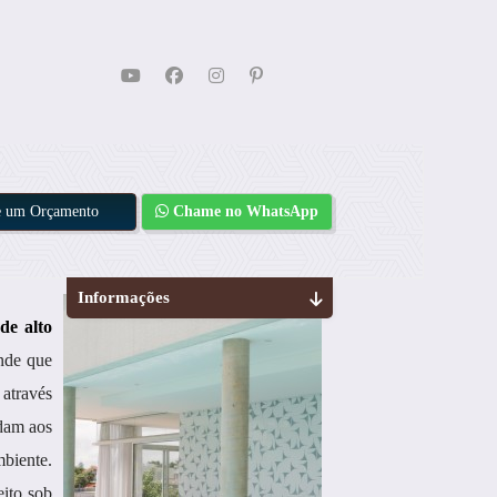
te um Orçamento
Chame no WhatsApp
Informações
de alto
nde que
 através
ndam aos
mbiente.
eito sob