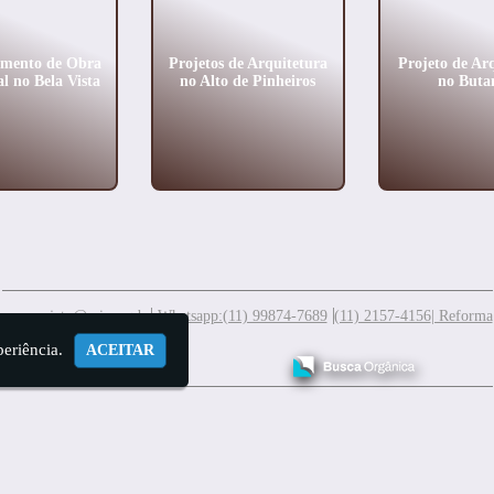
amento de Obra
Projetos de Arquitetura
Projeto de Ar
l no Bela Vista
no Alto de Pinheiros
no Buta
meuprojeto@mis.arq.br
Whatsapp:(11) 99874-7689
(11) 2157-4156
| Reforma
periência.
ACEITAR