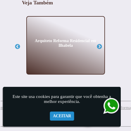
Veja Também
 Jockey
Arquiteto Reforma Residencial em
Empre
Ilhabela
Este site usa cookies para garantir que você obtenha a
melhor experiência.
meuprojeto@mis.arq.br
Whatsapp:(11) 99874-7689
(11) 2157-4156
| Reforma
ACEITAR