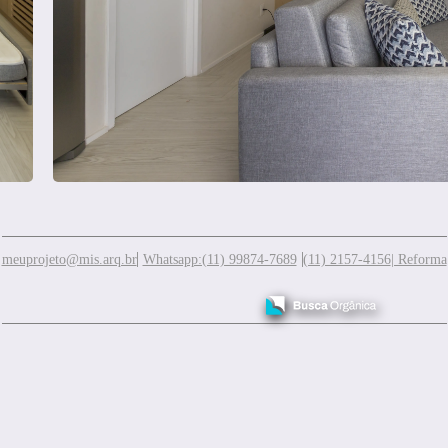
meuprojeto@mis.arq.br
Whatsapp:(11) 99874-7689
(11) 2157-4156
| Reforma