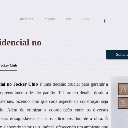
histórias
mídias
bio
blog
idencial no
Solici
 Jockey Club
cial no Jockey Club
é uma decisão crucial para garantir a
mpreendimento de alto padrão. Tal projeto detalha desde a
materiais, fazendo com que cada aspecto da construção seja
ado. Além de otimizar a coordenação entre os diversos
resas desagradáveis e custos adicionais durante a obra. É
em elaborado valoriza o imóvel, oferecendo um ambiente que