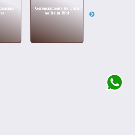
denciais
Gerenciamento de Obra
Projeto de Interior
os
no Itaim Bibi
Personalizados n
Jardim Paulistan