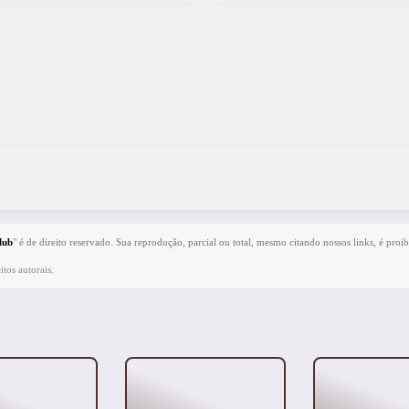
lub
" é de direito reservado. Sua reprodução, parcial ou total, mesmo citando nossos links, é proib
itos autorais
.