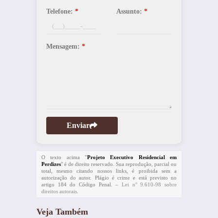
Telefone:
*
Assunto:
*
Mensagem:
*
Enviar
O texto acima "
Projeto Executivo Residencial em
Perdizes
" é de direito reservado. Sua reprodução, parcial ou
total, mesmo citando nossos links, é proibida sem a
autorização do autor. Plágio é crime e está previsto no
artigo 184 do Código Penal. –
Lei n° 9.610-98 sobre
direitos autorais
.
Veja Também