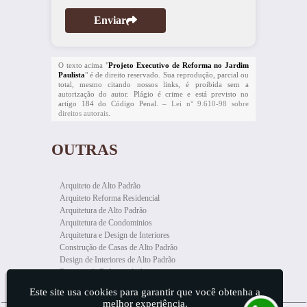
Enviar
O texto acima "
Projeto Executivo de Reforma no Jardim
Paulista
" é de direito reservado. Sua reprodução, parcial ou
total, mesmo citando nossos links, é proibida sem a
autorização do autor. Plágio é crime e está previsto no
artigo 184 do Código Penal. –
Lei n° 9.610-98 sobre
direitos autorais
.
OUTRAS
PÁGINAS
Arquiteto de Alto Padrão
Arquiteto Reforma Residencial
Arquitetura de Alto Padrão
Arquitetura de Condominios
Arquitetura e Design de Interiores
Construção de Casas de Alto Padrão
Design de Interiores de Alto Padrão
Empresa de Reforma de Apartamento
Empresa de Reforma Residencial
Este site usa cookies para garantir que você obtenha a
Empresa Especializada em Reforma de Alto Padrão
melhor experiência.