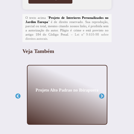
O texto acima "
Projeto de Interiores Personalizados no
Jardim Europa
" é de direito reservado. Sua reprodução,
parcial ou total, mesmo citando nossos links, é proibida sem
a autorização do autor. Plágio é crime e está previsto no
artigo 184 do Código Penal. –
Lei n° 9.610-98 sobre
direitos autorais
.
Veja Também
cial na
Projeto Alto Padrao no Ibirapuera
Melhor