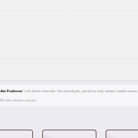
rdim Paulistano
" é de direito reservado. Sua reprodução, parcial ou total, mesmo citando nossos 
98 sobre direitos autorais
.