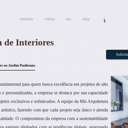
histórias
mídias
bio
blog
 de Interiores
Solici
res no Jardim Paulistano
fundamental para quem busca excelência em projetos de alto
 e personalizadas, a empresa se destaca por sua capacidade
ojetos exclusivos e sofisticados. A equipe da Mis Arquitetura
rtístico, fazendo com que cada projeto seja único e atenda
onalidade. O compromisso da empresa com a sustentabilidade
os estejam alinhados com as tendências globais, agregando