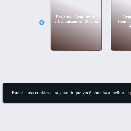
ojeto de Arquitetura
Projeto de Arquitetura
Arqu
mpleto em Riviera de
e Urbanismo em Moema
Condom
São Lourenço
Este site usa cookies para garantir que você obtenha a melhor ex