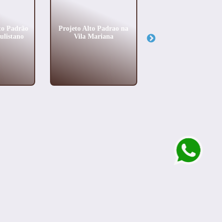
to Padrão
Projeto Alto Padrao na
Design de Interiores
ulistano
Vila Mariana
Alto Padrão no Joc
Club