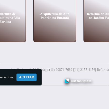
itetura de
Arquitetura de Alto
Reforma de Al
inios na Vila
Padrão no Butantã
no Jardim Pa
Mariana
meuprojeto@mis.arq.br
Whatsapp:(11) 99874-7689
(11) 2157-4156
| Reforma
periência.
ACEITAR