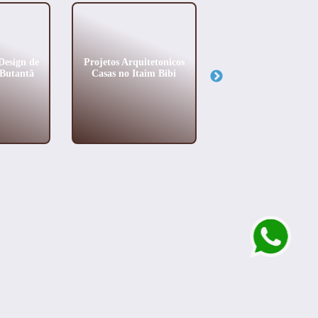
Design de
Projetos Arquitetonicos
Gestão de Obras n
 Butantã
Casas no Itaim Bibi
Itaim Bibi