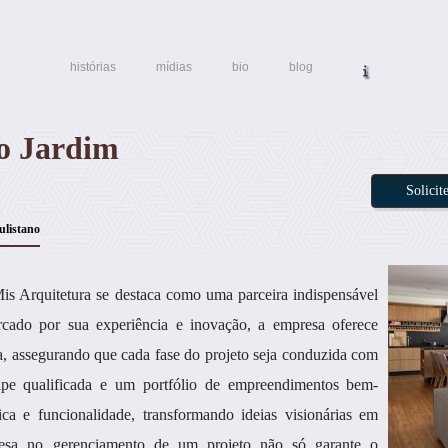
histórias
mídias
bio
blog
no Jardim
Solici
ulistano
Mis Arquitetura se destaca como uma parceira indispensável
cado por sua experiência e inovação, a empresa oferece
, assegurando que cada fase do projeto seja conduzida com
ipe qualificada e um portfólio de empreendimentos bem-
ica e funcionalidade, transformando ideias visionárias em
presa no gerenciamento de um projeto não só garante o