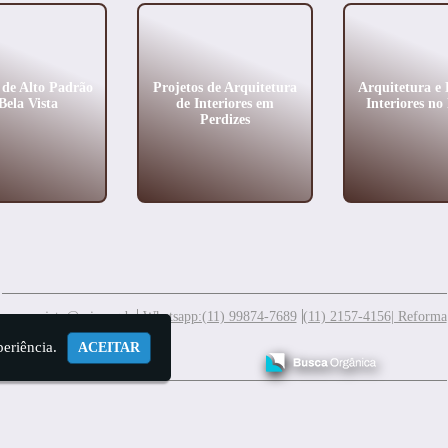
de Alto Padrão
Projetos de Arquitetura
Arquitetura e 
Bela Vista
de Interiores em
Interiores no
Perdizes
meuprojeto@mis.arq.br
Whatsapp:(11) 99874-7689
(11) 2157-4156
| Reforma
periência.
ACEITAR