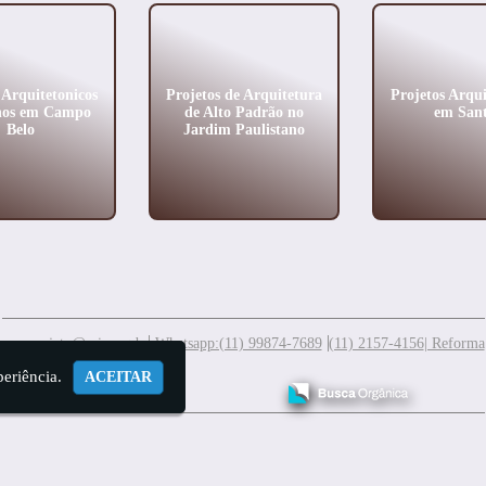
 Arquitetonicos
Projetos de Arquitetura
Projetos Arqui
os em Campo
de Alto Padrão no
em Sant
Belo
Jardim Paulistano
meuprojeto@mis.arq.br
Whatsapp:(11) 99874-7689
(11) 2157-4156
| Reforma
periência.
ACEITAR