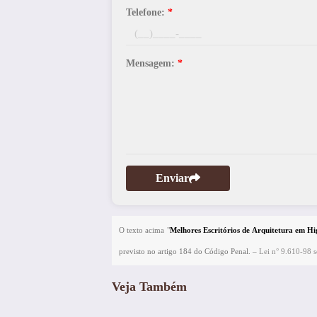
Telefone:
*
Mensagem:
*
Enviar
O texto acima "
Melhores Escritórios de Arquitetura em Hi
previsto no artigo 184 do Código Penal. –
Lei n° 9.610-98 so
Veja Também