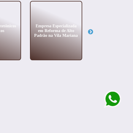
tetônicos
Empresa Especializada
Melhores Escritórios
os
em Reforma de Alto
Arquitetura no Jard
Padrão na Vila Mariana