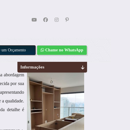
te um Orçamento
Chame no WhatsApp
Informações
uma abordagem
ecida por sua
 apresentando
 a qualidade.
ada detalhe é