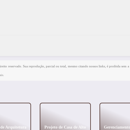
direito reservado. Sua reprodução, parcial ou total, mesmo citando nossos links, é proibida sem a 
ais
.
 de Arquitetura
Projeto de Casa de Alto
Gerenciament