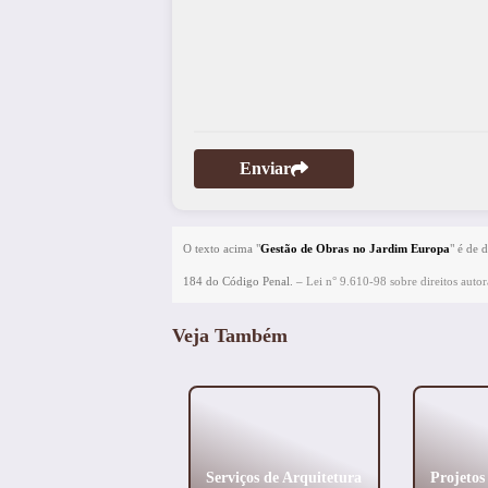
Enviar
O texto acima "
Gestão de Obras no Jardim Europa
" é de 
184 do Código Penal. –
Lei n° 9.610-98 sobre direitos autor
Veja Também
rojetos Residenciais
Serviços de Arquitetura
Projetos