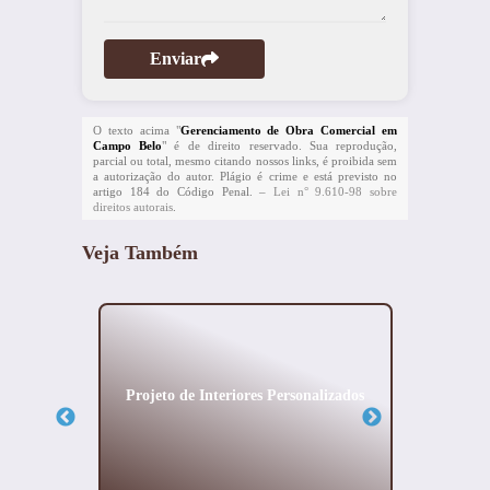
Enviar
O texto acima "
Gerenciamento de Obra Comercial em
Campo Belo
" é de direito reservado. Sua reprodução,
parcial ou total, mesmo citando nossos links, é proibida sem
a autorização do autor. Plágio é crime e está previsto no
artigo 184 do Código Penal. –
Lei n° 9.610-98 sobre
direitos autorais
.
Veja Também
cial em
Projeto de Interiores Personalizados
Proje