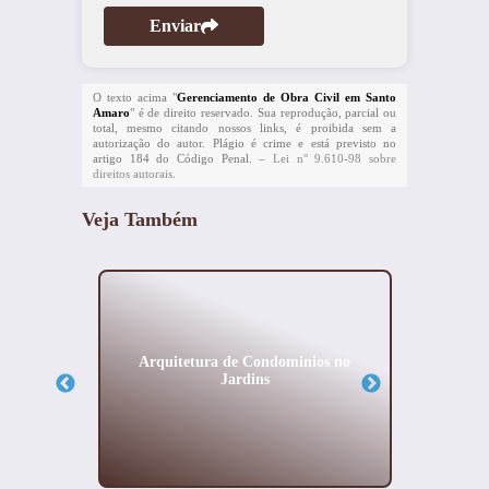
Enviar
O texto acima "
Gerenciamento de Obra Civil em Santo
Amaro
" é de direito reservado. Sua reprodução, parcial ou
total, mesmo citando nossos links, é proibida sem a
autorização do autor. Plágio é crime e está previsto no
artigo 184 do Código Penal. –
Lei n° 9.610-98 sobre
direitos autorais
.
Veja Também
ismo no
Arquitetura de Condominios no
Empre
Jardins