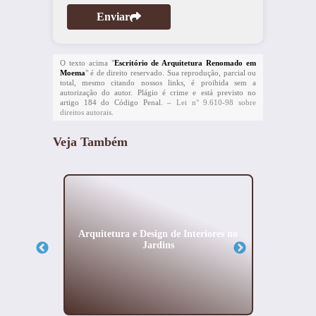
Enviar
O texto acima "
Escritório de Arquitetura Renomado em
Moema
" é de direito reservado. Sua reprodução, parcial ou
total, mesmo citando nossos links, é proibida sem a
autorização do autor. Plágio é crime e está previsto no
artigo 184 do Código Penal. –
Lei n° 9.610-98 sobre
direitos autorais
.
Veja Também
eriores
Arquitetura e Design de Interiores no
Projeto
Jardins