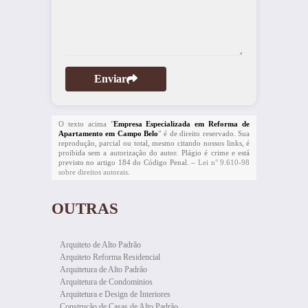
Enviar
O texto acima "
Empresa Especializada em Reforma de
Apartamento em Campo Belo
" é de direito reservado. Sua
reprodução, parcial ou total, mesmo citando nossos links, é
proibida sem a autorização do autor. Plágio é crime e está
previsto no artigo 184 do Código Penal. –
Lei n° 9.610-98
sobre direitos autorais
.
OUTRAS
PÁGINAS
Arquiteto de Alto Padrão
Arquiteto Reforma Residencial
Arquitetura de Alto Padrão
Arquitetura de Condominios
Arquitetura e Design de Interiores
Construção de Casas de Alto Padrão