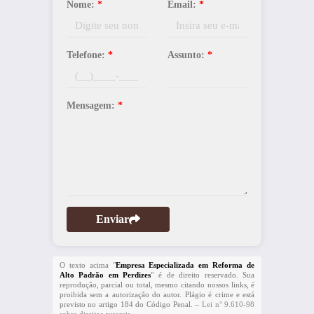
Nome:
*
Email:
*
Telefone:
*
Assunto:
*
Mensagem:
*
Enviar
O texto acima "
Empresa Especializada em Reforma de
Alto Padrão em Perdizes
" é de direito reservado. Sua
reprodução, parcial ou total, mesmo citando nossos links, é
proibida sem a autorização do autor. Plágio é crime e está
previsto no artigo 184 do Código Penal. –
Lei n° 9.610-98