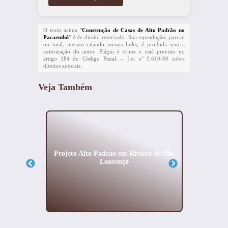
O texto acima "
Construção de Casas de Alto Padrão no
Pacaembú
" é de direito reservado. Sua reprodução, parcial
ou total, mesmo citando nossos links, é proibida sem a
autorização do autor. Plágio é crime e está previsto no
artigo 184 do Código Penal. –
Lei n° 9.610-98 sobre
direitos autorais
.
Veja Também
drão no
Projeto Alto Padrao em Riviera de São
Pr
Lourenço