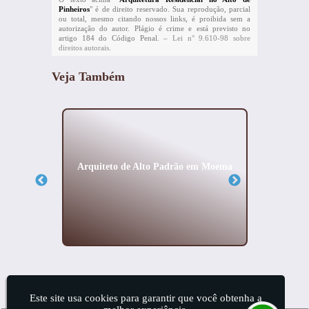
Pinheiros
" é de direito reservado. Sua reprodução, parcial
ou total, mesmo citando nossos links, é proibida sem a
autorização do autor. Plágio é crime e está previsto no
artigo 184 do Código Penal. –
Lei n° 9.610-98 sobre
direitos autorais
.
Veja Também
o Padrão
Arquiteto de Alto Padrão em Moema
Proj
Este site usa cookies para garantir que você obtenha a