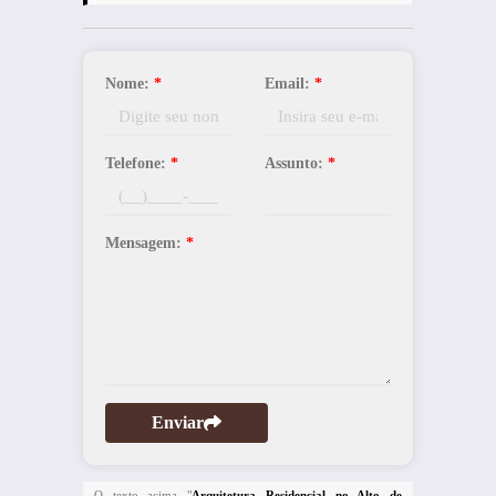
Nome:
*
Email:
*
Telefone:
*
Assunto:
*
Mensagem:
*
Enviar
O texto acima "
Arquitetura Residencial no Alto de