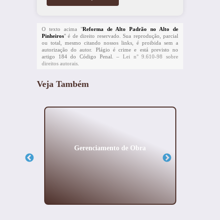
O texto acima "
Reforma de Alto Padrão no Alto de
Pinheiros
" é de direito reservado. Sua reprodução, parcial
ou total, mesmo citando nossos links, é proibida sem a
autorização do autor. Plágio é crime e está previsto no
artigo 184 do Código Penal. –
Lei n° 9.610-98 sobre
direitos autorais
.
Veja Também
o Padrão
Gerenciamento de Obra
Arqu