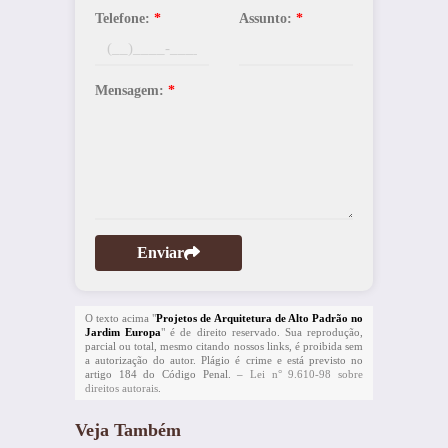
Telefone:
*
Assunto:
*
Mensagem:
*
Enviar
O texto acima "
Projetos de Arquitetura de Alto Padrão no
Jardim Europa
" é de direito reservado. Sua reprodução,
parcial ou total, mesmo citando nossos links, é proibida sem
a autorização do autor. Plágio é crime e está previsto no
artigo 184 do Código Penal. –
Lei n° 9.610-98 sobre
direitos autorais
.
Veja Também