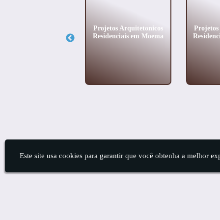
Escritório de
Projetos Arquitetonicos
Projetos
quitetura Renomado
Residenciais em Moema
Residenc
em Campo Belo
Este site usa cookies para garantir que você obtenha a melhor ex