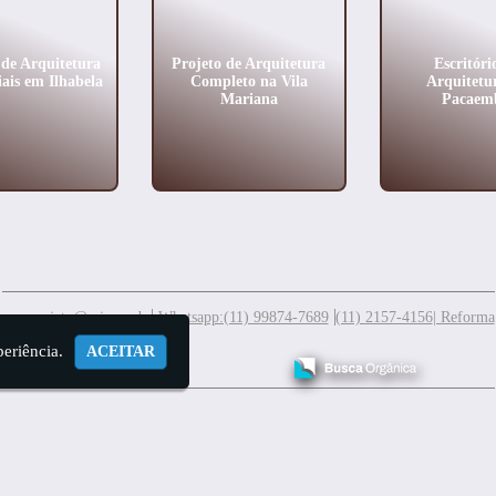
 de Arquitetura
Projeto de Arquitetura
Escritóri
iais em Ilhabela
Completo na Vila
Arquitetu
Mariana
Pacaem
meuprojeto@mis.arq.br
Whatsapp:(11) 99874-7689
(11) 2157-4156
| Reforma
periência.
ACEITAR