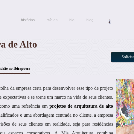
histórias
mídias
bio
blog
a de Alto
Solici
Padrão no Ibirapuera
lha da empresa certa para desenvolver esse tipo de projeto
e expectativas e se torne um marco na vida de seus clientes.
a como uma referência em
projetos de arquitetura de alto
alificados e uma abordagem centrada no cliente, a empresa
sões de seus clientes em realidade, seja para residências
s ou espaços corporativos. A Mis Arquitetura combina