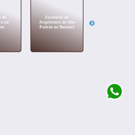
o de
Escritório de
Projetos Arquitetoni
ra no
Arquitetura de Alto
Residenciais em Rivi
bú
Padrão no Butantã
de São Lourenço