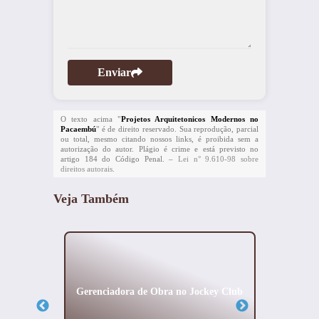
Enviar
O texto acima "
Projetos Arquitetonicos Modernos no
Pacaembú
" é de direito reservado. Sua reprodução, parcial
ou total, mesmo citando nossos links, é proibida sem a
autorização do autor. Plágio é crime e está previsto no
artigo 184 do Código Penal. –
Lei n° 9.610-98 sobre
direitos autorais
.
Veja Também
eriores
Gerenciadora de Obra no Jockey Club
Proje