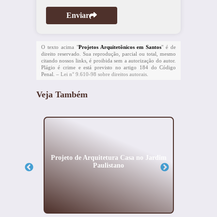
Enviar
O texto acima "
Projetos Arquitetônicos em Santos
" é de
direito reservado. Sua reprodução, parcial ou total, mesmo
citando nossos links, é proibida sem a autorização do autor.
Plágio é crime e está previsto no artigo 184 do Código
Penal. –
Lei n° 9.610-98 sobre direitos autorais
.
Veja Também
sas de
Projeto de Arquitetura Casa no Jardim
Proj
Paulistano